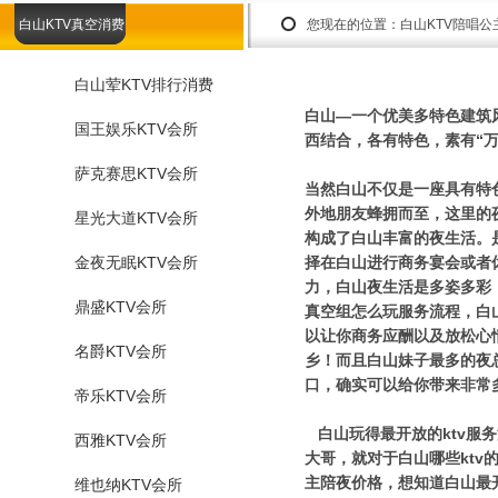
白山KTV真空消费
您现在的位置：
白山KTV陪唱公
白山荤KTV排行消费
白山—一个优美多特色建筑
国王娱乐KTV会所
西结合，各有特色，素有“
萨克赛思KTV会所
当然白山不仅是一座具有特
外地朋友蜂拥而至，这里的
星光大道KTV会所
构成了白山丰富的夜生活。
金夜无眠KTV会所
择在白山进行商务宴会或者
力，白山夜生活是多姿多彩，
鼎盛KTV会所
真空组怎么玩服务流程，白
以让你商务应酬以及放松心
名爵KTV会所
乡！而且白山妹子最多的夜
口，确实可以给你带来非常
帝乐KTV会所
白山玩得最开放的ktv服
西雅KTV会所
大哥，就对于白山哪些ktv
主陪夜价格，想知道白山最
维也纳KTV会所