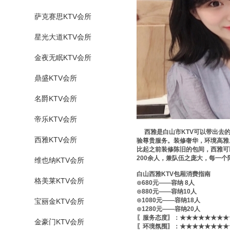
萨克赛思KTV会所
星光大道KTV会所
金夜无眠KTV会所
鼎盛KTV会所
名爵KTV会所
帝乐KTV会所
西雅是白山市KTV可以带出去的
西雅KTV会所
验尊贵服务。装修奢华，环境高雅
比起之前装修陈旧的包间，西雅可
200余人，兼队伍之庞大，每一
维也纳KTV会所
白山西雅KTV包厢消费指南
格美莱KTV会所
⊙680元——容纳 8人
⊙880元——容纳10人
⊙1080元——容纳18人
宝丽金KTV会所
⊙1280元——容纳20人
〖服务态度〗：★★★★★★★★★
金豪门KTV会所
〖环境氛围〗：★★★★★★★★★