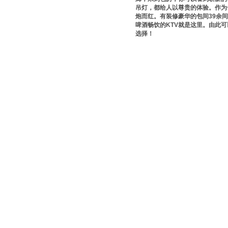
吊灯，都给人以尊贵的体验。作为
炮而红。有装修豪华的包间39余
啤酒畅饮的KTV就是这里。由此
选择！